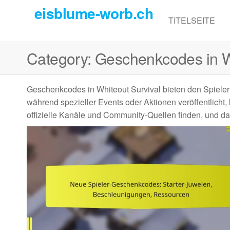
Skip
eisblume-worb.ch
to
TITELSEITE
the
content
Category:
Geschenkcodes in W
Geschenkcodes in Whiteout Survival bieten den Spieler
während spezieller Events oder Aktionen veröffentlicht
offizielle Kanäle und Community-Quellen finden, und da