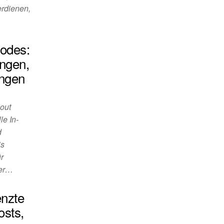
erdienen,
odes:
ngen,
ungen
out
le In-
d
is
r
ler…
nzte
osts,