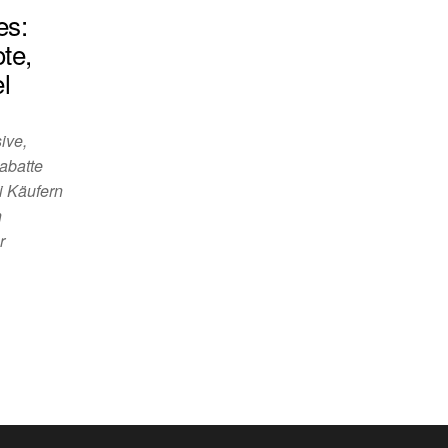
es:
te,
l
ive,
abatte
ei Käufern
n
r