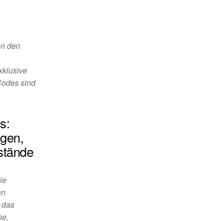
en den
xklusive
Codes sind
s:
gen,
stände
le
an
 das
ne,