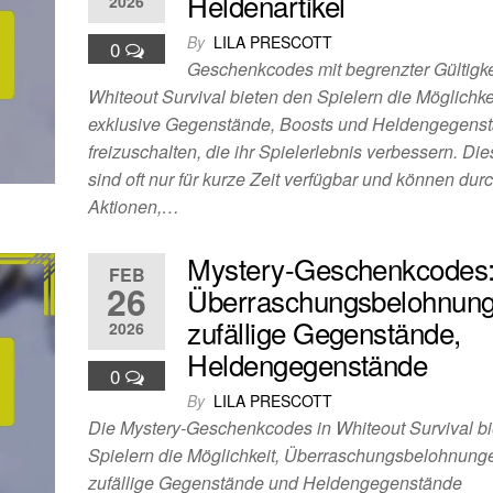
Heldenartikel
2026
By
LILA PRESCOTT
0
Geschenkcodes mit begrenzter Gültigke
Whiteout Survival bieten den Spielern die Möglichke
exklusive Gegenstände, Boosts und Heldengegens
freizuschalten, die ihr Spielerlebnis verbessern. D
sind oft nur für kurze Zeit verfügbar und können dur
Aktionen,…
Mystery-Geschenkcodes
FEB
26
Überraschungsbelohnung
zufällige Gegenstände,
2026
Heldengegenstände
0
By
LILA PRESCOTT
Die Mystery-Geschenkcodes in Whiteout Survival b
Spielern die Möglichkeit, Überraschungsbelohnung
zufällige Gegenstände und Heldengegenstände