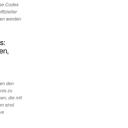
iese Codes
fizieller
gen werden
s:
en,
ten den
bnis zu
en, die mit
n sind.
ve