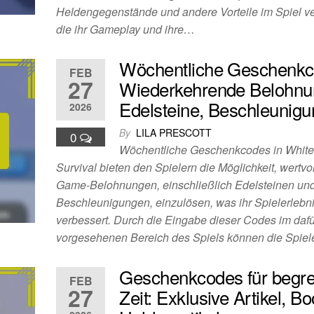
Heldengegenstände und andere Vorteile im Spiel v
die ihr Gameplay und ihre…
Wöchentliche Geschenkc
FEB
27
Wiederkehrende Belohnu
Edelsteine, Beschleunig
2026
By
LILA PRESCOTT
0
Wöchentliche Geschenkcodes in White
Survival bieten den Spielern die Möglichkeit, wertvol
Game-Belohnungen, einschließlich Edelsteinen un
Beschleunigungen, einzulösen, was ihr Spielerlebn
verbessert. Durch die Eingabe dieser Codes im dafü
vorgesehenen Bereich des Spiels können die Spie
Geschenkcodes für begre
FEB
27
Zeit: Exklusive Artikel, Bo