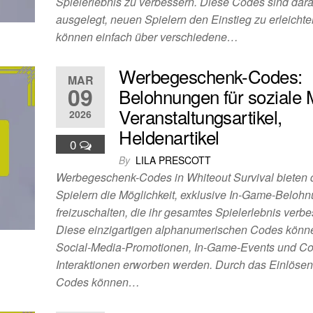
Spielerlebnis zu verbessern. Diese Codes sind dara
ausgelegt, neuen Spielern den Einstieg zu erleichte
können einfach über verschiedene…
Werbegeschenk-Codes:
MAR
09
Belohnungen für soziale 
Veranstaltungsartikel,
2026
Heldenartikel
0
By
LILA PRESCOTT
Werbegeschenk-Codes in Whiteout Survival bieten
Spielern die Möglichkeit, exklusive In-Game-Beloh
freizuschalten, die ihr gesamtes Spielerlebnis verbe
Diese einzigartigen alphanumerischen Codes könn
Social-Media-Promotionen, In-Game-Events und C
Interaktionen erworben werden. Durch das Einlösen
Codes können…