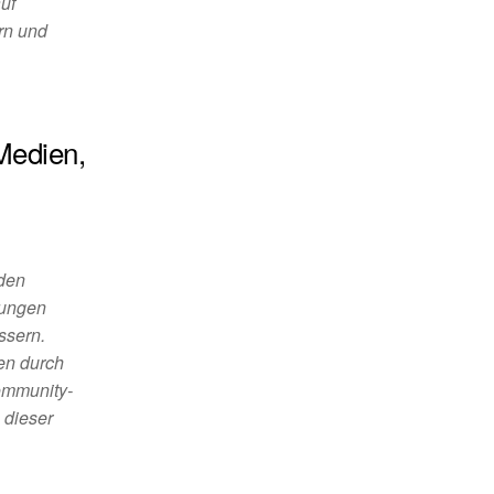
uf
rn und
Medien,
 den
nungen
ssern.
en durch
ommunity-
 dieser