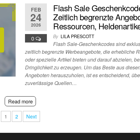
Flash Sale Geschenkcod
FEB
24
Zeitlich begrenzte Angebo
Ressourcen, Heldenartike
2026
By
LILA PRESCOTT
0
Flash Sale-Geschenkcodes sind exklus
zeitlich begrenzte Werbeangebote, die erhebliche R
oder spezielle Artikel bieten und darauf abzielen, b
Dringlichkeit zu erzeugen. Um das Beste aus diese
Angeboten herauszuholen, ist es entscheidend, übe
zuverlässige Quellen…
Read more
1
2
Next