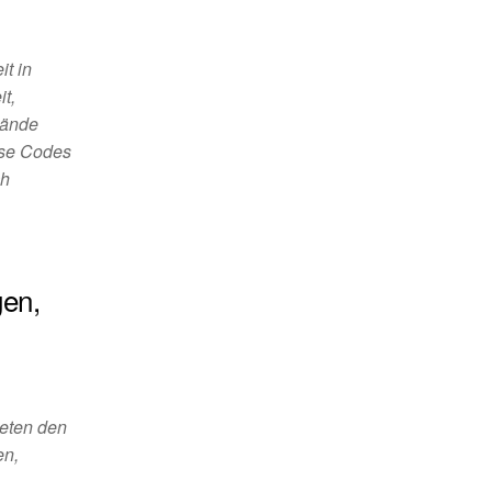
it in
it,
tände
iese Codes
ch
:
en,
ieten den
en,