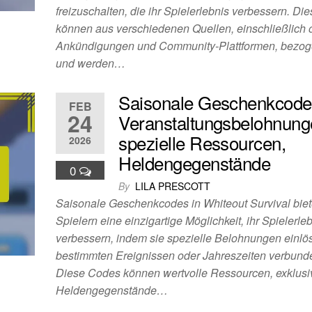
freizuschalten, die ihr Spielerlebnis verbessern. D
können aus verschiedenen Quellen, einschließlich of
Ankündigungen und Community-Plattformen, bezo
und werden…
Saisonale Geschenkcode
FEB
24
Veranstaltungsbelohnung
spezielle Ressourcen,
2026
Heldengegenstände
0
By
LILA PRESCOTT
Saisonale Geschenkcodes in Whiteout Survival bie
Spielern eine einzigartige Möglichkeit, ihr Spielerle
verbessern, indem sie spezielle Belohnungen einlös
bestimmten Ereignissen oder Jahreszeiten verbunde
Diese Codes können wertvolle Ressourcen, exklusi
Heldengegenstände…