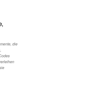
e,
mente, die
,
 Codes
verleihen
sie