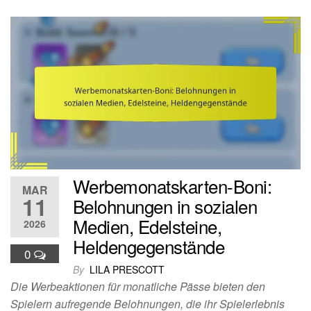
Werbemonatskarten-Boni:
MAR
11
Belohnungen in sozialen
Medien, Edelsteine,
2026
Heldengegenstände
0
By
LILA PRESCOTT
Die Werbeaktionen für monatliche Pässe bieten den
Spielern aufregende Belohnungen, die ihr Spielerlebnis