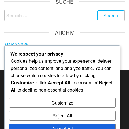
SUCHE
Search
for:
ARCHIV
March 2026
We respect your privacy
February 2026
Cookies help us improve your experience, deliver
personalized content, and analyze traffic. You can
choose which cookies to allow by clicking
Customize
. Click
Accept All
to consent or
Reject
KATEGORIEN
All
to decline non-essential cookies.
Event-Meilensteinpreise in Whiteout Survival
Customize
Geschenkcodes in Whiteout Survival
Monatskarten-Boni in Whiteout Survival
Reject All
Accept All