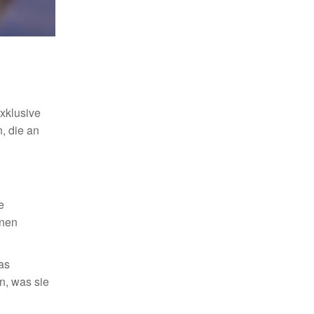
xklusive
, die an
e
inen
as
n, was sie