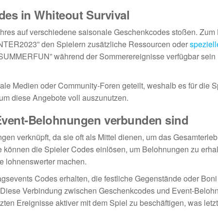
des in Whiteout Survival
Jahres auf verschiedene saisonale Geschenkcodes stoßen. Zum 
INTER2023” den Spielern zusätzliche Ressourcen oder
speziell
 “SUMMERFUN” während der Sommerereignisse verfügbar sein
iale Medien oder Community-Foren geteilt, weshalb es für die S
, um diese Angebote voll auszunutzen.
Event-Belohnungen verbunden sind
n verknüpft, da sie oft als Mittel dienen, um das Gesamterleb
 können die Spieler Codes einlösen, um Belohnungen zu erhal
e lohnenswerter machen.
agsevents Codes erhalten, die festliche Gegenstände oder Boni
sind. Diese Verbindung zwischen Geschenkcodes und Event-Belo
nzten Ereignisse aktiver mit dem Spiel zu beschäftigen, was letz