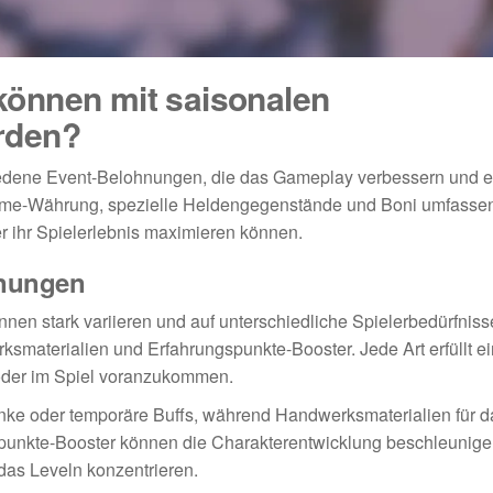
önnen mit saisonalen
rden?
edene Event-Belohnungen, die das Gameplay verbessern und e
me-Währung, spezielle Heldengegenstände und Boni umfassen
r ihr Spielerlebnis maximieren können.
hnungen
n stark variieren und auf unterschiedliche Spielerbedürfniss
smaterialien und Erfahrungspunkte-Booster. Jede Art erfüllt e
oder im Spiel voranzukommen.
tränke oder temporäre Buffs, während Handwerksmaterialien für d
spunkte-Booster können die Charakterentwicklung beschleunige
das Leveln konzentrieren.