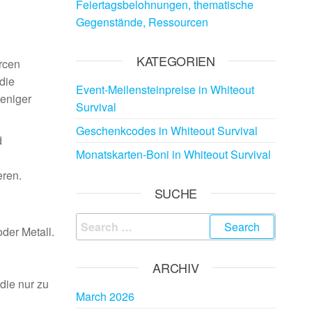
Feiertagsbelohnungen, thematische
Gegenstände, Ressourcen
KATEGORIEN
rcen
die
Event-Meilensteinpreise in Whiteout
eniger
Survival
Geschenkcodes in Whiteout Survival
d
Monatskarten-Boni in Whiteout Survival
eren.
SUCHE
Search
der Metall.
for:
ARCHIV
die nur zu
March 2026