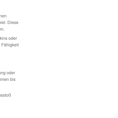
nnen
iel. Diese
en.
kins oder
Fähigkeit
ung oder
ümen bis
usstoß