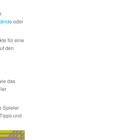
r
tände
oder
te für eine
uf den
wie das
ler
e Spieler
 Tipps und