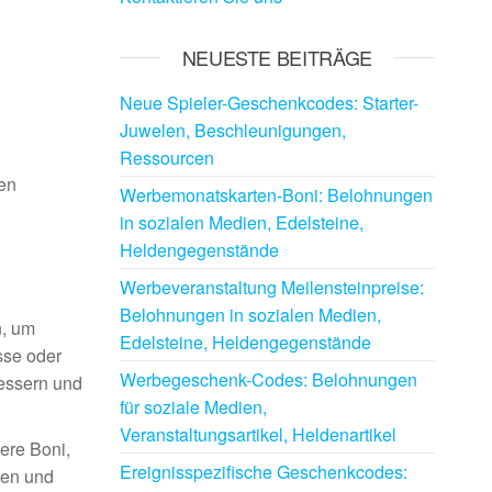
NEUESTE BEITRÄGE
Neue Spieler-Geschenkcodes: Starter-
Juwelen, Beschleunigungen,
Ressourcen
en
Werbemonatskarten-Boni: Belohnungen
in sozialen Medien, Edelsteine,
Heldengegenstände
Werbeveranstaltung Meilensteinpreise:
Belohnungen in sozialen Medien,
n, um
Edelsteine, Heldengegenstände
sse oder
Werbegeschenk-Codes: Belohnungen
bessern und
für soziale Medien,
Veranstaltungsartikel, Heldenartikel
ere Boni,
Ereignisspezifische Geschenkcodes:
nen und