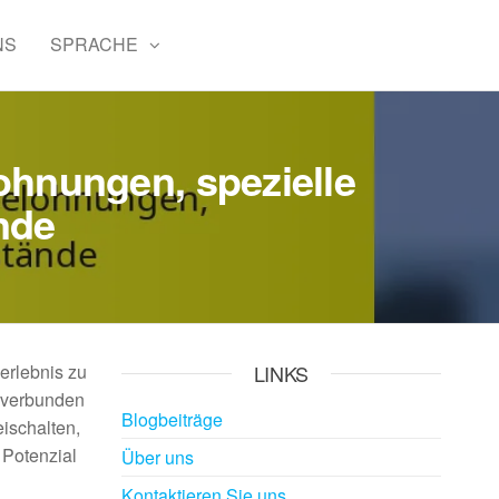
NS
SPRACHE
hnungen, spezielle
nde
erlebnis zu
LINKS
n verbunden
Blogbeiträge
ischalten,
 Potenzial
Über uns
Kontaktieren Sie uns