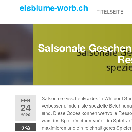
Skip
eisblume-worb.ch
to
TITELSEITE
the
content
Saisonale Geschen
Re
Saisonale Geschenkcodes in Whiteout Surviv
FEB
24
verbessern, indem sie spezielle Belohnung
sind. Diese Codes können wertvolle Resso
2026
was den Spielern einen Vorteil im Spiel ve
0
maximieren und ein reichhaltigeres Spiele