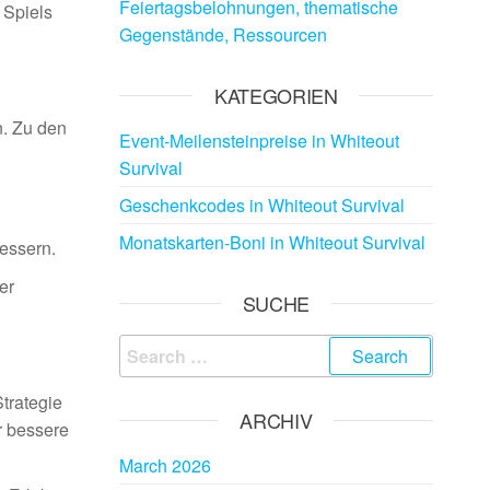
Feiertagsbelohnungen, thematische
 Spiels
Gegenstände, Ressourcen
KATEGORIEN
n. Zu den
Event-Meilensteinpreise in Whiteout
Survival
Geschenkcodes in Whiteout Survival
Monatskarten-Boni in Whiteout Survival
essern.
er
SUCHE
Search
for:
trategie
ARCHIV
r bessere
March 2026