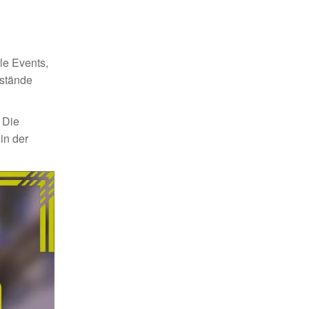
le Events,
nstände
 Die
in der