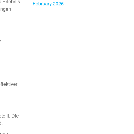
s Erlebnis
February 2026
nungen
e
fektiver
eilt. Die
d.
hnen