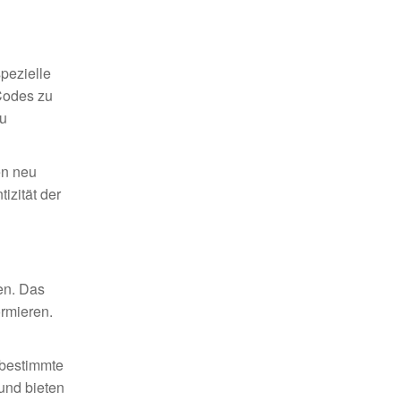
pezielle
 Codes zu
zu
en neu
izität der
en. Das
ormieren.
 bestimmte
und bieten