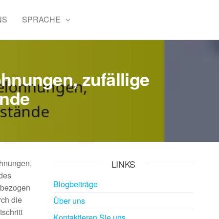
NS
SPRACHE
nungen, zufällige
ände
ohnungen,
LINKS
odes
Blogbeiträge
, bezogen
ch die
Über uns
schritt
Kontaktieren Sie uns