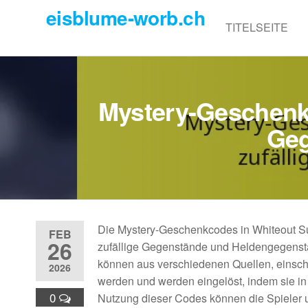
Skip
eisblume-worb.ch
to
TITELSEITE
the
content
Mystery-Geschenk
Geg
Die Mystery-Geschenkcodes in Whiteout Su
FEB
26
zufällige Gegenstände und Heldengegenstän
können aus verschiedenen Quellen, einsch
2026
werden und werden eingelöst, indem sie i
0
Nutzung dieser Codes können die Spieler u