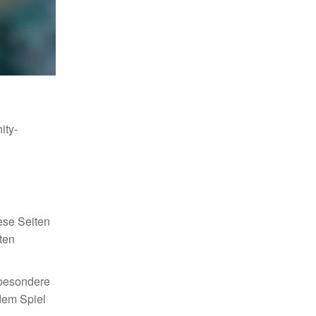
ity-
ese Seiten
ten
sbesondere
dem Spiel