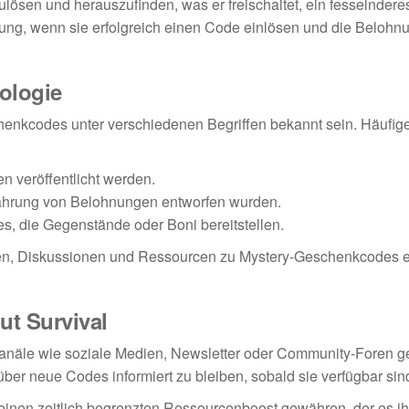
lösen und herauszufinden, was er freischaltet, ein fesselndere
üllung, wenn sie erfolgreich einen Code einlösen und die Beloh
ologie
henkcodes unter verschiedenen Begriffen bekannt sein. Häufig
 veröffentlicht werden.
ährung von Belohnungen entworfen wurden.
es, die Gegenstände oder Boni bereitstellen.
fen, Diskussionen und Ressourcen zu Mystery-Geschenkcodes ef
ut Survival
anäle wie soziale Medien, Newsletter oder Community-Foren get
ber neue Codes informiert zu bleiben, sobald sie verfügbar sin
 einen zeitlich begrenzten Ressourcenboost gewähren, der es i