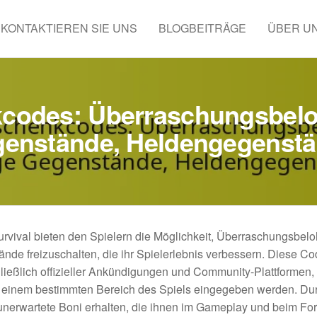
KONTAKTIEREN SIE UNS
BLOGBEITRÄGE
ÜBER U
codes: Überraschungsbeloh
enstände, Heldengegenst
rvival bieten den Spielern die Möglichkeit, Überraschungsbel
de freizuschalten, die ihr Spielerlebnis verbessern. Diese C
ließlich offizieller Ankündigungen und Community-Plattformen
n einem bestimmten Bereich des Spiels eingegeben werden. Dur
nerwartete Boni erhalten, die ihnen im Gameplay und beim Fort