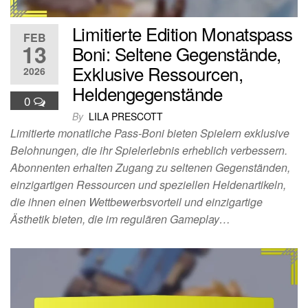
Limitierte Edition Monatspass
FEB
13
Boni: Seltene Gegenstände,
Exklusive Ressourcen,
2026
Heldengegenstände
0
By
LILA PRESCOTT
Limitierte monatliche Pass-Boni bieten Spielern exklusive
Belohnungen, die ihr Spielerlebnis erheblich verbessern.
Abonnenten erhalten Zugang zu seltenen Gegenständen,
einzigartigen Ressourcen und speziellen Heldenartikeln,
die ihnen einen Wettbewerbsvorteil und einzigartige
Ästhetik bieten, die im regulären Gameplay…