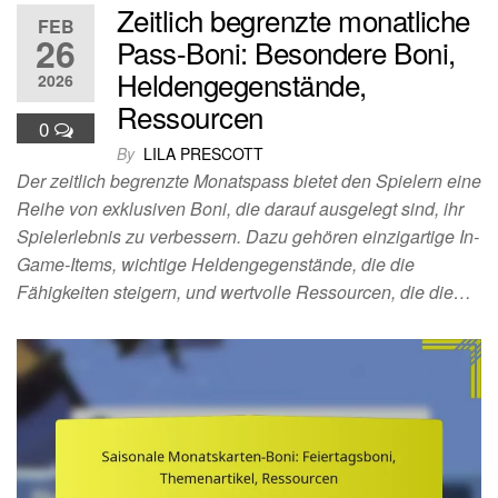
Zeitlich begrenzte monatliche
FEB
26
Pass-Boni: Besondere Boni,
Heldengegenstände,
2026
Ressourcen
0
By
LILA PRESCOTT
Der zeitlich begrenzte Monatspass bietet den Spielern eine
Reihe von exklusiven Boni, die darauf ausgelegt sind, ihr
Spielerlebnis zu verbessern. Dazu gehören einzigartige In-
Game-Items, wichtige Heldengegenstände, die die
Fähigkeiten steigern, und wertvolle Ressourcen, die die…