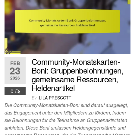
Community-Monatskarten-
FEB
23
Boni: Gruppenbelohnungen,
gemeinsame Ressourcen,
2026
Heldenartikel
0
By
LILA PRESCOTT
Die Community-Monatskarten-Boni sind darauf ausgelegt,
das Engagement unter den Mitgliedern zu fördern, indem
sie Belohnungen für die Teilnahme an Gruppenaktivitäten
anbieten. Diese Boni umfassen Heldengegenstände und