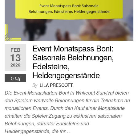
Event Monatspass Boni:
FEB
13
Saisonale Belohnungen,
Edelsteine,
2026
Heldengegenstände
0
By
LILA PRESCOTT
Die Event-Monatskarten-Boni in Whiteout Survival bieten
den Spielern wertvolle Belohnungen für die Teilnahme an
monatlichen Events. Durch den Kauf einer Monatskarte
erhalten die Spieler Zugang zu exklusiven saisonalen
Belohnungen, darunter Edelsteine und
Heldengegenstände, die ihr…