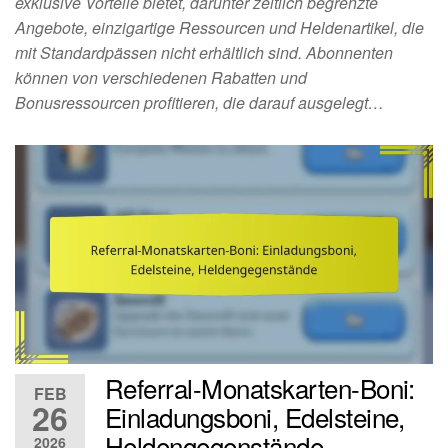
exklusive Vorteile bietet, darunter zeitlich begrenzte
Angebote, einzigartige Ressourcen und Heldenartikel, die
mit Standardpässen nicht erhältlich sind. Abonnenten
können von verschiedenen Rabatten und
Bonusressourcen profitieren, die darauf ausgelegt…
Referral-Monatskarten-Boni:
FEB
26
Einladungsboni, Edelsteine,
Heldengegenstände
2026