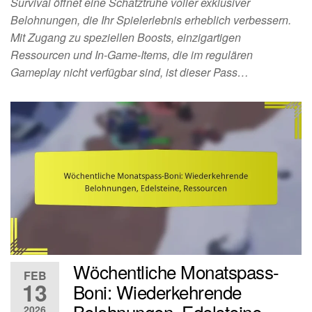
Survival öffnet eine Schatztruhe voller exklusiver
Belohnungen, die Ihr Spielerlebnis erheblich verbessern.
Mit Zugang zu speziellen Boosts, einzigartigen
Ressourcen und In-Game-Items, die im regulären
Gameplay nicht verfügbar sind, ist dieser Pass…
Wöchentliche Monatspass-
FEB
13
Boni: Wiederkehrende
Belohnungen, Edelsteine,
2026