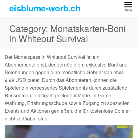
Skip
eisblume-worb.ch
to
Menu
the
Category:
Monatskarten-Boni
content
in Whiteout Survival
Der Monatspass in Whiteout Survival ist ein
Abonnementdienst, der den Spielern exklusive Boni und
Belohnungen gegen eine monatliche Gebühr von etwa
9.99 USD bietet. Durch das Abonnieren können die
Spieler ein verbessertes Spielerlebnis durch zusätzliche
Ressourcen, einzigartige Gegenstände, In-Game-
Währung, Erfahrungsschübe sowie Zugang zu speziellen
Events und Aktionen genießen, die für kostenlose Spieler
nicht verfügbar sind.