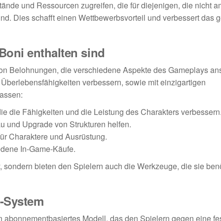
ände und Ressourcen zugreifen, die für diejenigen, die nicht a
ind. Dies schafft einen Wettbewerbsvorteil und verbessert das 
Boni enthalten sind
 von Belohnungen, die verschiedene Aspekte des Gameplays an
Überlebensfähigkeiten verbessern, sowie mit einzigartigen
assen:
 die Fähigkeiten und die Leistung des Charakters verbessern
au und Upgrade von Strukturen helfen.
für Charaktere und Ausrüstung.
iedene In-Game-Käufe.
 sondern bieten den Spielern auch die Werkzeuge, die sie ben
s-System
in abonnementbasiertes Modell, das den Spielern gegen eine f