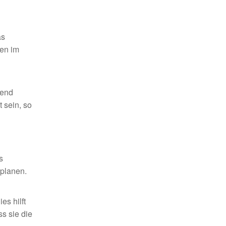
as
en im
rend
 sein, so
s
 planen.
es hilft
s sie die