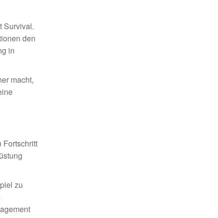
 Survival.
ationen den
ng in
her macht,
eine
Fortschritt
rüstung
.
piel zu
s
ngagement