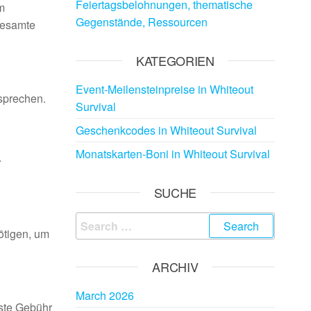
Feiertagsbelohnungen, thematische
m
Gegenstände, Ressourcen
gesamte
KATEGORIEN
Event-Meilensteinpreise in Whiteout
sprechen.
Survival
Geschenkcodes in Whiteout Survival
Monatskarten-Boni in Whiteout Survival
.
SUCHE
Search
ötigen, um
for:
ARCHIV
March 2026
este Gebühr