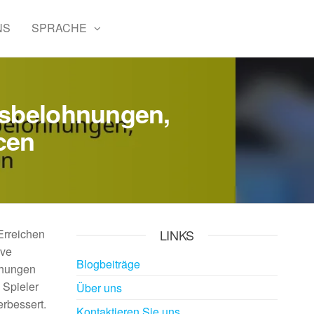
NS
SPRACHE
msbelohnungen,
cen
Erreichen
LINKS
ive
Blogbeiträge
ühungen
 Spieler
Über uns
erbessert.
Kontaktieren Sie uns