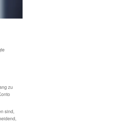
gte
ang zu
Konto
en sind,
cheidend,