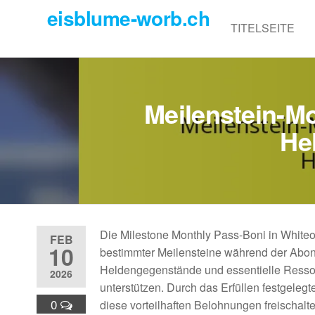
Skip
eisblume-worb.ch
to
TITELSEITE
the
content
Meilenstein-M
He
Die Milestone Monthly Pass-Boni in Whiteo
FEB
10
bestimmter Meilensteine während der Abon
Heldengegenstände und essentielle Ress
2026
unterstützen. Durch das Erfüllen festgeleg
0
diese vorteilhaften Belohnungen freischalte