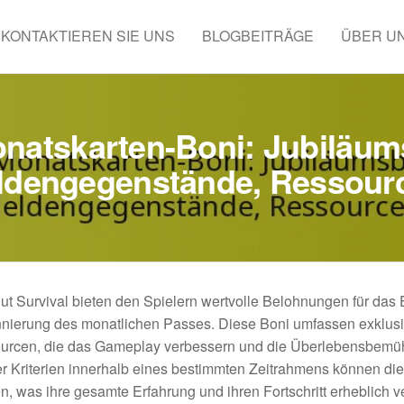
KONTAKTIEREN SIE UNS
BLOGBEITRÄGE
ÜBER U
onatskarten-Boni: Jubiläu
ldengegenstände, Ressour
ut Survival bieten den Spielern wertvolle Belohnungen für das 
nierung des monatlichen Passes. Diese Boni umfassen exklus
ourcen, die das Gameplay verbessern und die Überlebensbem
ter Kriterien innerhalb eines bestimmten Zeitrahmens können die
n, was ihre gesamte Erfahrung und ihren Fortschritt erheblich v