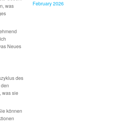
February 2026
en, was
ges
unehmend
ich
twas Neues
szyklus des
r den
, was sie
Sie können
ktionen