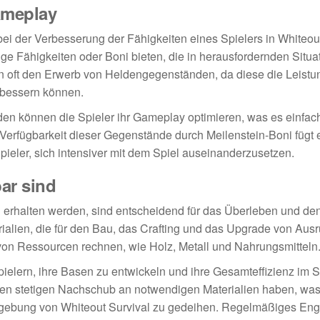
ameplay
i der Verbesserung der Fähigkeiten eines Spielers in Whiteout
ige Fähigkeiten oder Boni bieten, die in herausfordernden Situ
n oft den Erwerb von Heldengegenständen, da diese die Leistu
bessern können.
en können die Spieler ihr Gameplay optimieren, was es einfac
Verfügbarkeit dieser Gegenstände durch Meilenstein-Boni fügt 
pieler, sich intensiver mit dem Spiel auseinanderzusetzen.
ar sind
erhalten werden, sind entscheidend für das Überleben und den 
ialien, die für den Bau, das Crafting und das Upgrade von Aus
 von Ressourcen rechnen, wie Holz, Metall und Nahrungsmitteln
elern, ihre Basen zu entwickeln und ihre Gesamteffizienz im S
einen stetigen Nachschub an notwendigen Materialien haben, wa
Umgebung von Whiteout Survival zu gedeihen. Regelmäßiges E